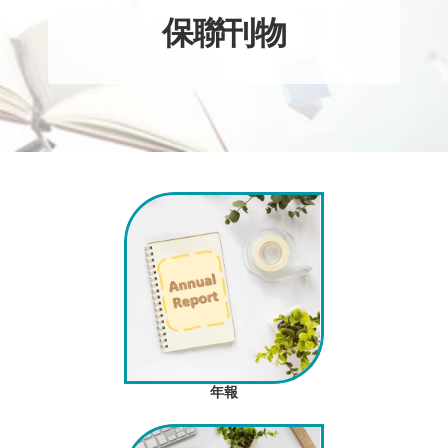
保聯刊物
年報