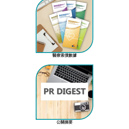
醫療索償數據
公關摘要