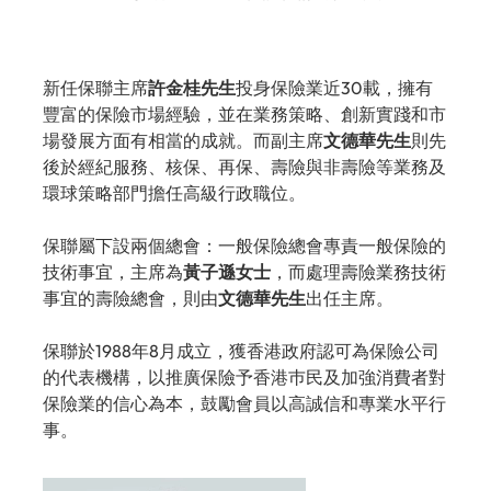
新任保聯主席
許金桂先生
投身保險業近30載，擁有
豐富的保險市場經驗，並在業務策略、創新實踐和市
場發展方面有相當的成就。而副主席
文德華先生
則先
後於經紀服務、核保、再保、壽險與非壽險等業務及
環球策略部門擔任高級行政職位。
保聯屬下設兩個總會：一般保險總會專責一般保險的
技術事宜，主席為
黃子遜女士
，而處理壽險業務技術
事宜的壽險總會，則由
文德華先生
出任主席。
保聯於1988年8月成立，獲香港政府認可為保險公司
的代表機構，以推廣保險予香港巿民及加強消費者對
保險業的信心為本，鼓勵會員以高誠信和專業水平行
事。