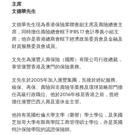
主席
文德華先生
文德華先生現為香港保險業聯會副主席及壽險總會主
席，同時擔任壽險總會轄下IFRS 17 會計專責小組主
席；他亦是香港總商會轄下經濟政策委員會及金融及
財資服務委員會成員。
文先生為滙豐人壽保險（國際）有限公司行政總裁，
掌管滙豐香港及澳門的保險業務。
文先生於2005年加入滙豐集團，先後於經紀服務、
核保、再保、壽險與非壽險等業務及環球策略部門擔
任高級行政職位。他於2016年移居香港之前，曾經
擔任滙豐巴西人壽及退休金主管。
他持有英國杜倫大學文學（榮譽）學士學位，及美國
芝加哥大學布斯商學院工商管理碩士學位，亦是英國
特許保險學院的認證保險師。